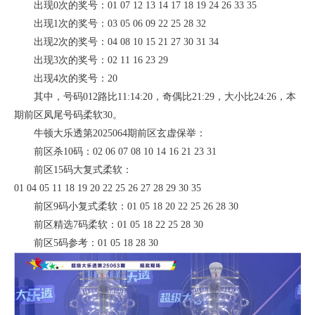
出现0次的奖号：01 07 12 13 14 17 18 19 24 26 33 35
出现1次的奖号：03 05 06 09 22 25 28 32
出现2次的奖号：04 08 10 15 21 27 30 31 34
出现3次的奖号：02 11 16 23 29
出现4次的奖号：20
其中，号码012路比11:14:20，奇偶比21:29，大小比24:26，本
期前区凤尾号码柔软30。
牛顿大乐透第2025064期前区玄虚保举：
前区杀10码：02 06 07 08 10 14 16 21 23 31
前区15码大复式柔软：
01 04 05 11 18 19 20 22 25 26 27 28 29 30 35
前区9码小复式柔软：01 05 18 20 22 25 26 28 30
前区精选7码柔软：01 05 18 22 25 28 30
前区5码参考：01 05 18 28 30