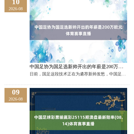
10
2026-08
中国足协为国足选新帅开出的年薪是200万欧元体育赛事直播
日前，国足这段技术正在为遴荐新帅发愁，中国足协天然收到了多位欧洲训诲送达简历，然而要思找到合适东说念主选并不是一件容易的事情。之前，球迷分析国足新帅竞聘责任时，合计中国队主训诲可能无东说念主问津。因为里皮这么的寰宇杯冠军名帅，两次抓教国足皆没获取告捷，差点被球迷嘲讽是骗子。 对此球迷分析国足主训诲不会成为欧洲训诲的香饽饽，没思到在这种情况下欧洲训诲依然对中国队新帅位置趋之若鹜。因为，中国足协为国足选新帅开出的年薪是200万欧元。把柄一些纯熟欧洲训诲年薪行情的球迷爆料，200万欧元年薪关于欧洲一
09
2026-08