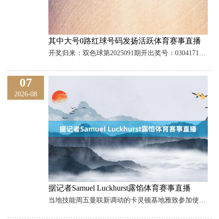
其中大号0路红球号码发扬活跃体育赛事直播
开奖归来：双色球第2025091期开出奖号：030417192527+14。其中，红球号码012路比为2：3：1，其中1路号码发扬活跃。蓝球号码为2路号码。 双色球第2025092期红球号码012路分析 0路红球号码：上期开出了2个，走温。最近5期开出15个0路红球号码：030612151821242733，其中大号0路红球号码发扬活跃，奇数0路红球号码发扬活跃。本期参考0路红球号码：03121524。 1路红球号码：上期开出了3个，发扬相对活跃。最近5期开出9个1路红球号码：01041319
07
2026-08
据记者Samuel Luckhurst露馅体育赛事直播
当地技能周五曼联新调动的卡灵顿基地雅致参加使用，据记者Samuel Luckhurst露馅体育赛事直播，曼联在一线队更衣室均分派给桑乔一个储物柜，但莫得号码。 该记者暗示：“深嗜深嗜且调侃的是，两年前被窒碍进入大楼的桑乔，当今在一线队更衣室被分派了一个储物柜。他的位置被安排在旯旮里，而况是惟逐一个莫得号码的名字。” 目下曼联正在积极兜销桑乔，尤文、多特、国米皆俱乐部皆抒发了兴味，曼联对桑乔标价2500万欧元把握。