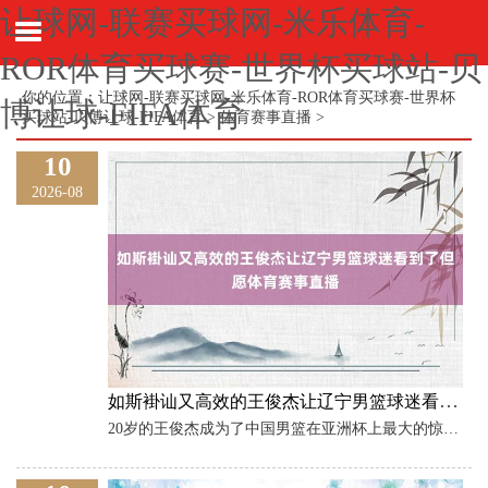
让球网-联赛买球网-米乐体育-
ROR体育买球赛-世界杯买球站-贝
你的位置：
让球网-联赛买球网-米乐体育-ROR体育买球赛-世界杯
博让球-FIFA体育
买球站-贝博让球-FIFA体育
>
体育赛事直播
>
10
2026-08
如斯褂讪又高效的王俊杰让辽宁男篮球迷看到了但愿体育赛事直播
20岁的王俊杰成为了中国男篮在亚洲杯上最大的惊喜，为止现在进行的4场比赛中，王俊杰场均上场20.7分钟，场均可以拿到13.8分（队内第2）3.8篮板1助攻，王俊杰的三项投篮掷中率是62.9%，三分球掷中率61.5%，罚球掷中率75%，场均正负值+13.8全队最高。 是的，如斯褂讪又高效的王俊杰让辽宁男篮球迷看到了但愿，众所王人知，王俊杰的东说念主事联系在辽宁体育局，王俊杰本年将代表辽宁男篮U22干涉全运会，是以改日追忆的话，王俊杰无意率首选是辽宁男篮。 20岁，当王俊杰在海外赛场上都能成为中国