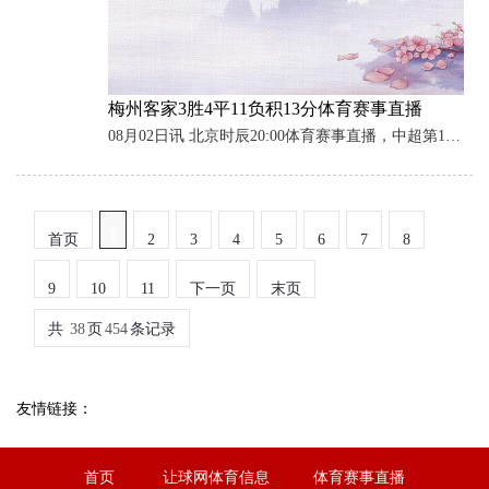
梅州客家3胜4平11负积13分体育赛事直播
08月02日讯 北京时辰20:00体育赛事直播，中超第19轮，梅州客家主场对阵上海海港，赛前两边首发声势出炉！ 梅州客家首发：41-郭全博、4-约契奇（F）、6-廖均健、11-莫里斯（F）、17-杨一虎、20-王嘉楠、10-罗德里格（F）、16-杨超声、27-邓宇彪、8-恩戈姆（F）、22-奥马尔松（F） 梅州客家替补：1-麦高崚、12-孙健祥、3-魏洺赫、5-田子羿、23-杨瑞琦、31-饶伟辉、33-温展霖、14-季胜攀、26-刘云、28-钟浩然、37-易县龙、21-魏祥鑫 上海海港首发：1
1
首页
2
3
4
5
6
7
8
9
10
11
下一页
末页
共
38
页
454
条记录
友情链接：
首页
让球网体育信息
体育赛事直播