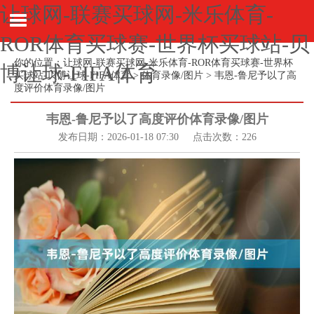
让球网-联赛买球网-米乐体育-
ROR体育买球赛-世界杯买球站-贝
你的位置：
让球网-联赛买球网-米乐体育-ROR体育买球赛-世界杯
博让球-FIFA体育
买球站-贝博让球-FIFA体育
>
体育录像/图片
> 韦恩-鲁尼予以了高
度评价体育录像/图片
韦恩-鲁尼予以了高度评价体育录像/图片
发布日期：2026-01-18 07:30 点击次数：226