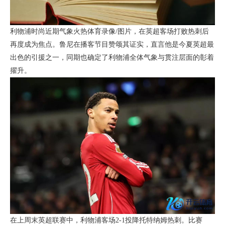
利物浦时尚近期气象火热体育录像/图片，在英超客场打败热刺后
再度成为焦点。鲁尼在播客节目赞颂其证实，直言他是今夏英超最
出色的引援之一，同期也确定了利物浦全体气象与贯注层面的彰着
擢升。
在上周末英超联赛中，利物浦客场2-1投降托特纳姆热刺。比赛