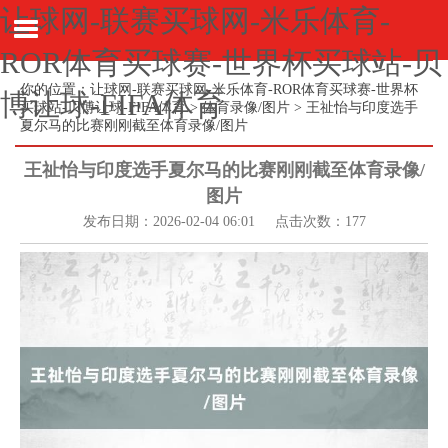
让球网-联赛买球网-米乐体育-
ROR体育买球赛-世界杯买球站-贝
你的位置：
让球网-联赛买球网-米乐体育-ROR体育买球赛-世界杯
博让球-FIFA体育
买球站-贝博让球-FIFA体育
>
体育录像/图片
> 王祉怡与印度选手
夏尔马的比赛刚刚截至体育录像/图片
王祉怡与印度选手夏尔马的比赛刚刚截至体育录像/
图片
发布日期：2026-02-04 06:01 点击次数：177