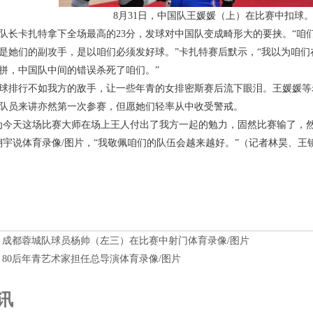
8月31日，中国队王媛媛（上）在比赛中扣球。
队长卡扎特拿下全场最高的23分，发球对中国队变成畸形大的要挟。“咱
是她们的副攻手，是以咱们必须发好球。”卡扎特赛后默示，“我以为咱
拼，中国队中间的错误杀死了咱们。”
球排行不如我方的敌手，让一些年青的女排密斯赛后流下眼泪。王媛媛等
队员来讲亦然第一次参赛，但愿她们轻率从中收受警戒。
为今天这场比赛大师在场上王人付出了我方一起的勉力，固然比赛输了，
翔宇说体育录像/图片，“我敬佩咱们的队伍会越来越好。”（记者林昊、王
：
成都蓉城队球员杨帅（左三）在比赛中射门体育录像/图片
：
80后年青艺术家担任总导演体育录像/图片
讯