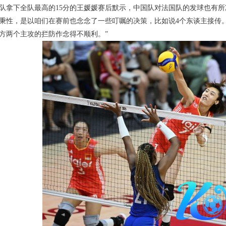
队拿下全队最高的15分的王媛媛赛后默示，中国队对法国队的发球也有所
秉性，是以咱们在赛前也念念了一些叮嘱的决策，比如说4个东谈主接传。
方两个主攻的拦防作念得不顺利。”