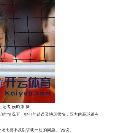
记者 侯昭康 摄
被迫的情况下，她们的错误又快球很快，双方的高球很有
一场比赛不及以讲明一起的问题。”她说。