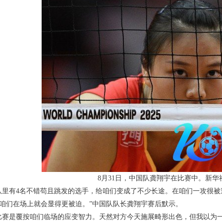
8月31日，中国队龚翔宇在比赛中。新华社
队里有4名不错苟且跳发的选手，给咱们变成了不少长途。在咱们一攻很
咱们在场上就会显得更被迫。”中国队队长龚翔宇赛后默示。
比赛是覆按咱们临场的应变智力。天然对方今天施展畸形出色，但我以为