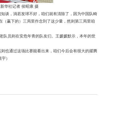
新华社记者 侯昭康 摄
们知谈，淌若发球不好，咱们就有清除了，因为中国队畸
们在（赢下的）三局里作念到了这少量，然则第三局里咱
老队员则在安危年青的队友们。王媛媛默示，本年的世
然则也通过这场比赛能看出来，咱们今后会有很大的擢腾
镜宇）