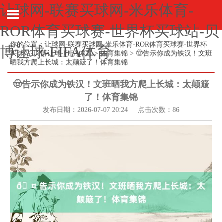
让球网-联赛买球网-米乐体育-
ROR体育买球赛-世界杯买球站-贝
你的位置：
让球网-联赛买球网-米乐体育-ROR体育买球赛-世界杯
博让球-FIFA体育
买球站-贝博让球-FIFA体育
>
体育集锦
> 🤠告示你成为铁汉！文班
晒我方爬上长城：太颠簸了！体育集锦
🤠告示你成为铁汉！文班晒我方爬上长城：太颠簸
了！体育集锦
发布日期：2026-07-07 20:24 点击次数：86