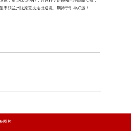
体系，重塑球员信心，通过科学进修和合理战略安排，
望率领兰州陇原竞技走出逆境。期待于引导好运！
像/图片