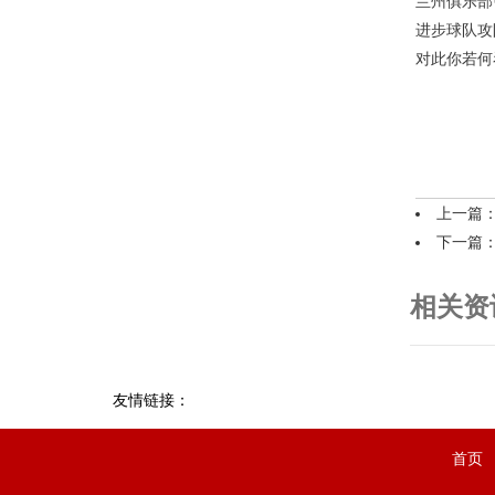
兰州俱乐部
进步球队攻
对此你若何
上一篇
下一篇
相关资
友情链接：
首页