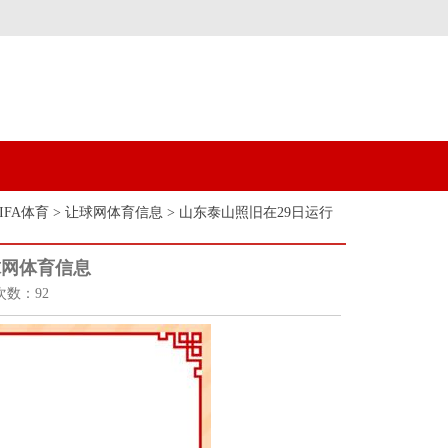
IFA体育
>
让球网体育信息
> 山东泰山照旧在29日运行
球网体育信息
击次数：92