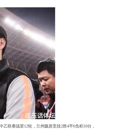
联赛战罢12轮，兰州陇原竞技2胜4平6负积10分，