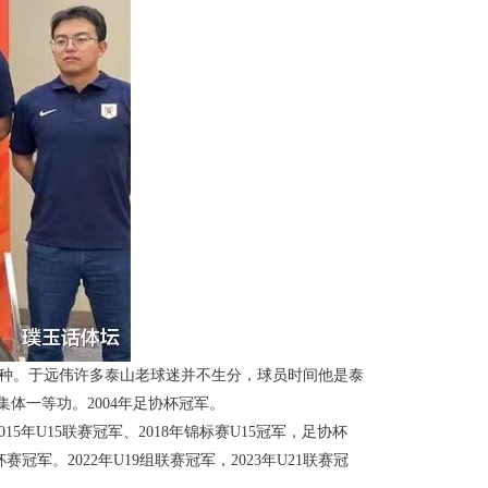
耕种。于远伟许多泰山老球迷并不生分，球员时间他是泰
集体一等功。2004年足协杯冠军。
年U15联赛冠军、2018年锦标赛U15冠军，足协杯
赛冠军。2022年U19组联赛冠军，2023年U21联赛冠