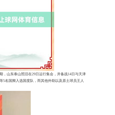
期，山东泰山照旧在29日运行集会，并备战14日与天津
等5名国脚入选国度队，而其他外助以及原土球员王人