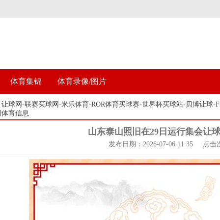
体育集锦
体育录像/图片
育买球赛-世界杯买球站-贝博让球-FIFA体育
：
让球网-联赛买球网-米乐体育-ROR体育买球赛-世界杯买球站-贝博让球-F
网体育信息
山东泰山照旧在29日运行集会让
发布日期：2026-07-06 11:35 点