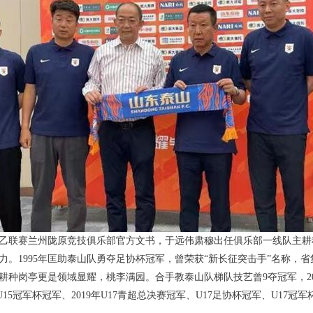
中乙联赛兰州陇原竞技俱乐部官方文书，于远伟肃穆出任俱乐部一线队主
力。1995年匡助泰山队勇夺足协杯冠军，曾荣获“新长征突击手”名称，省
耕种岗亭更是领域显耀，桃李满园。合手教泰山队梯队技艺曾9夺冠军，2015
U15冠军杯冠军、2019年U17青超总决赛冠军、U17足协杯冠军、U17冠军杯