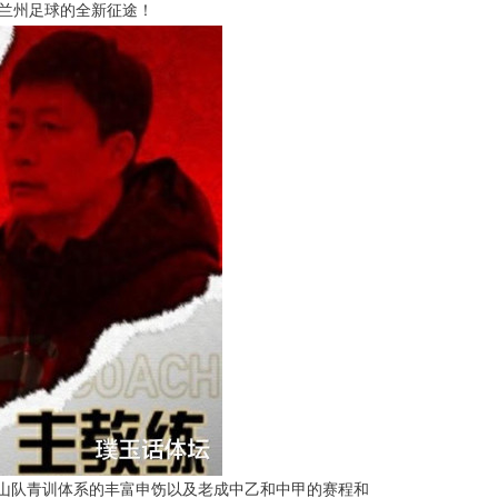
兰州足球的全新征途！
前泰山队青训体系的丰富申饬以及老成中乙和中甲的赛程和