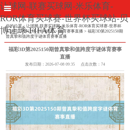
让球网-联赛买球网-米乐体育-
ROR体育买球赛-世界杯买球站-贝
你的位置：
让球网-联赛买球网-米乐体育-ROR体育买球赛-世界杯
博让球-FIFA体育
买球站-贝博让球-FIFA体育
>
体育赛事直播
> 福彩3D第2025150期
曾真挚和值跨度字谜体育赛事直播
福彩3D第2025150期曾真挚和值跨度字谜体育赛事
直播
发布日期：2026-07-08 09:35 点击次数：74