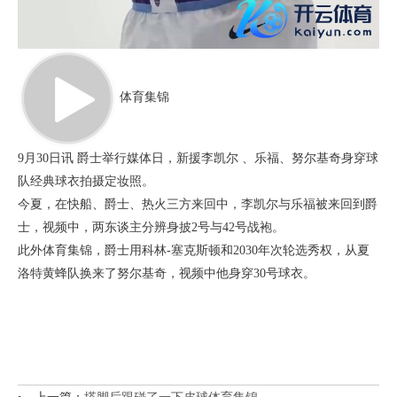
体育集锦
9月30日讯 爵士举行媒体日，新援李凯尔 、乐福、努尔基奇身穿球
队经典球衣拍摄定妆照。
今夏，在快船、爵士、热火三方来回中，李凯尔与乐福被来回到爵
士，视频中，两东谈主分辨身披2号与42号战袍。
此外体育集锦，爵士用科林-塞克斯顿和2030年次轮选秀权，从夏
洛特黄蜂队换来了努尔基奇，视频中他身穿30号球衣。