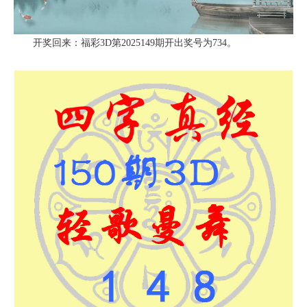
开奖回来：福彩3D第2025149期开出奖号为734。