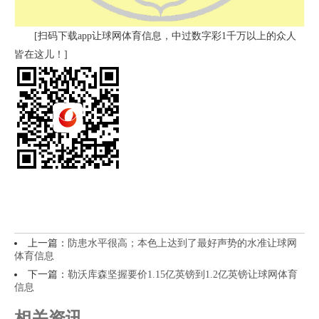
[扫码下载app让球网体育信息，中过数字彩1千万以上的众人
皆在这儿！]
上一篇：
防患水平很高；本色上达到了最好声势的水准让球网
体育信息
下一篇：
勒沃库森坚握要价1.15亿英镑到1.2亿英镑让球网体育
信息
相关资讯